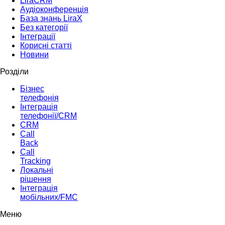
LiraCRM
Аудіоконференція
База знань LiraX
Без категорії
Інтеграції
Корисні статті
Новини
Розділи
Бізнес
телефонія
Інтеграція
телефонії/CRM
CRM
Call
Back
Call
Tracking
Локальні
рішення
Інтеграція
мобільних/FMC
Меню