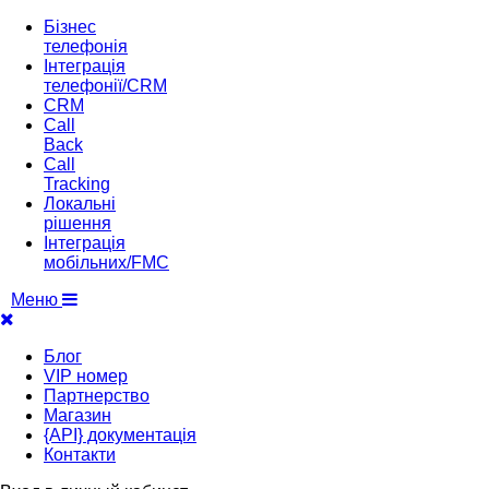
Бізнес
телефонія
Інтеграція
телефонії/CRM
CRM
Call
Back
Call
Tracking
Локальні
рішення
Інтеграція
мобільних/FMC
Меню
Блог
VIP номер
Партнерство
Магазин
{API} документація
Контакти