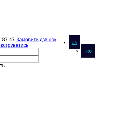
8-87-47
Замовити дзвінок
UA
еєструватись
RU
ть