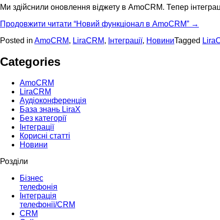
Ми здійснили оновлення віджету в AmoCRM. Тепер інтегра
Продовжити читати
“Новий функціонал в AmoCRM”
→
Posted in
AmoCRM
,
LiraCRM
,
Інтеграції
,
Новини
Tagged
Lir
Categories
AmoCRM
LiraCRM
Аудіоконференція
База знань LiraX
Без категорії
Інтеграції
Корисні статті
Новини
Розділи
Бізнес
телефонія
Інтеграція
телефонії/CRM
CRM