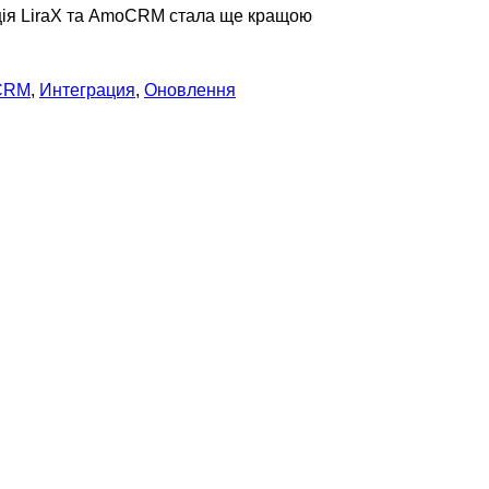
ція LiraX та AmoCRM стала ще кращою
aCRM
,
Интеграция
,
Оновлення