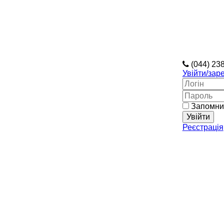
(044) 23
Увійти
/зар
Запомни
Реєстрація