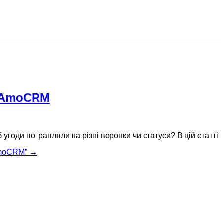
в AmoCRM
б угоди потрапляли на різні воронки чи статуси? В цій статті
AmoCRM”
→