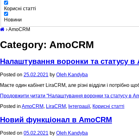
Корисні статті
Новини
›
AmoCRM
Category: AmoCRM
Налаштування воронки та статусу 
Posted on
25.02.2021
by
Oleh Kandyba
Маєте один кабінет LiraCRM, але різні відділи і потрібно що
Продовжити читати
“Налаштування воронки та статусу в 
Posted in
AmoCRM
,
LiraCRM
,
Інтеграції
,
Корисні статті
Новий функціонал в AmoCRM
Posted on
05.02.2021
by
Oleh Kandyba