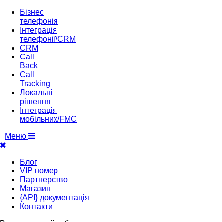
Бізнес
телефонія
Інтеграція
телефонії/CRM
CRM
Call
Back
Call
Tracking
Локальні
рішення
Інтеграція
мобільних/FMC
Меню
Блог
VIP номер
Партнерство
Магазин
{API} документація
Контакти